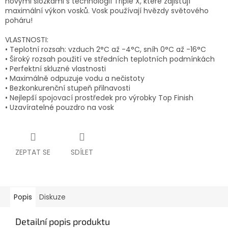
novými složkami s technologií Triple X, které zajišťují
maximální výkon vosků. Vosk používají hvězdy světového
poháru!
VLASTNOSTI:
• Teplotní rozsah: vzduch 2°C až -4°C, sníh 0°C až -16°C
• Široký rozsah použití ve středních teplotních podmínkách
• Perfektní skluzné vlastnosti
• Maximálně odpuzuje vodu a nečistoty
• Bezkonkurenční stupeň přilnavosti
• Nejlepší spojovací prostředek pro výrobky Top Finish
• Uzavíratelné pouzdro na vosk
ZEPTAT SE
SDÍLET
Popis
Diskuze
Detailní popis produktu