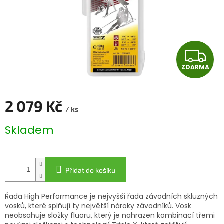
Z
ZDARMA
D
A
2 079 Kč
/ ks
R
Měrná
Skladem
cena:
M
A
Přidat do košíku
Řada High Performance je nejvyšší řada závodních skluzných
vosků, které splňují ty největší nároky závodníků. Vosk
neobsahuje složky fluoru, který je nahrazen kombinací třemi