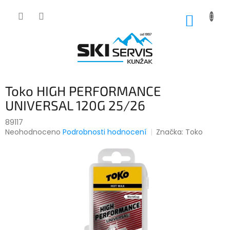
Přejít
na
NÁKUP
obsah
KOŠÍK
Toko HIGH PERFORMANCE
UNIVERSAL 120G 25/26
89117
Průměrné
Neohodnoceno
Podrobnosti hodnocení
Značka:
Toko
hodnocení
produktu
je
0,0
z
5
hvězdiček.