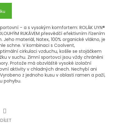
íku
, sportovní – a s vysokým komfortem: ROLÁK UYN®
LOUHÝM RUKÁVEM přesvědčí efektivním řízením
 Jeho materiál, Natex, 100% organické vlákno, je
le schne. V kombinaci s Coolvent,
ptimální cirkulaci vzduchu, košile se stojáčkem
žku v suchu. Zimní sportovci jsou vždy chráněni
y. Protože má obzvláště vysoké izolační
tovní aktivity v chladných dnech. Nechybí ani
 Vyrobeno z jednoho kusu v oblasti ramen a paží,
u pohybu.
SDÍLET