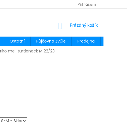
Přihlášení
NÁKUPNÍ
Prázdný košík
KOŠÍK
Ostatní
Půjčovna Zvůle
Prodejna
Půjčovna
iko mel. turtleneck M 22/23