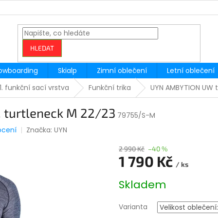
HLEDAT
owboarding
Skialp
Zimní oblečení
Letní oblečení
1. funkční sací vrstva
Funkční trika
UYN AMBYTION UW tr
 turtleneck M 22/23
79755/S-M
ocení
Značka:
UYN
2 990 Kč
–40 %
1 790 Kč
/ ks
Měrná
Skladem
cena:
Varianta