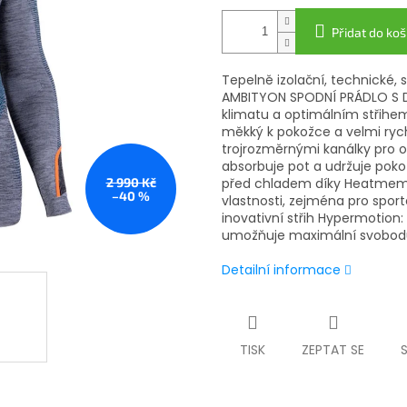
Přidat do koš
Tepelně izolační, technické
AMBITYON SPODNÍ PRÁDLO S D
klimatu a optimálním střihem.
měkký k pokožce a velmi rych
trojrozměrnými kanálky pro o
absorbuje pot a udržuje poko
2 990 Kč
před chladem díky Heatmemor
–40 %
vlastnosti, zejména pro spor
inovativní střih Hypermotion:
umožňuje maximální svobod
Detailní informace
TISK
ZEPTAT SE