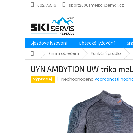
Přejít
602175516
sport2000smejkal@email.cz
na
obsah
Sjezdové lyžování
Běžecké lyžování
Sn
Domů
Zimní oblečení
Funkční prádlo
UYN AMBYTION UW triko mel.
Průměrné
Neohodnoceno
Podrobnosti hodn
Výprodej
hodnocení
produktu
je
0,0
z
5
hvězdiček.