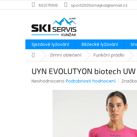
Přejít
602175516
sport2000smejkal@email.cz
na
obsah
Sjezdové lyžování
Běžecké lyžování
Sn
Domů
Zimní oblečení
Funkční prádlo
UYN EVOLUTYON biotech UW 
Průměrné
Neohodnoceno
Podrobnosti hodnocení
Značka
hodnocení
produktu
je
0,0
z
5
hvězdiček.