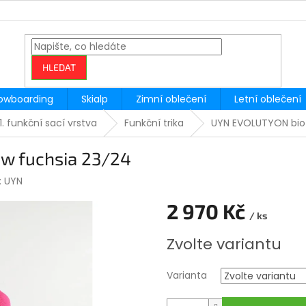
HLEDAT
owboarding
Skialp
Zimní oblečení
Letní oblečení
1. funkční sací vrstva
Funkční trika
UYN EVOLUTYON bio
w fuchsia 23/24
:
UYN
2 970 Kč
/ ks
Měrná
Zvolte variantu
cena:
Varianta