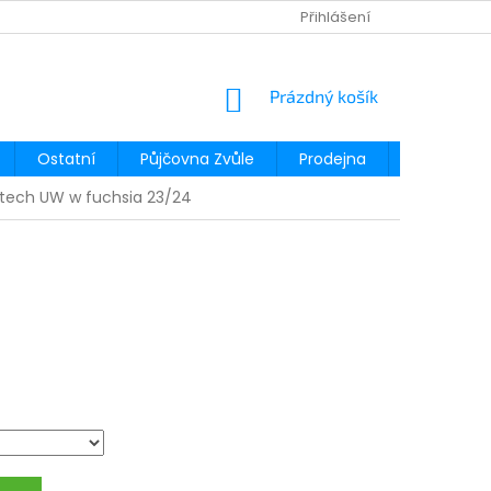
Přihlášení
NÁKUPNÍ
Prázdný košík
KOŠÍK
Ostatní
Půjčovna Zvůle
Prodejna
Půjčovna
tech UW w fuchsia 23/24