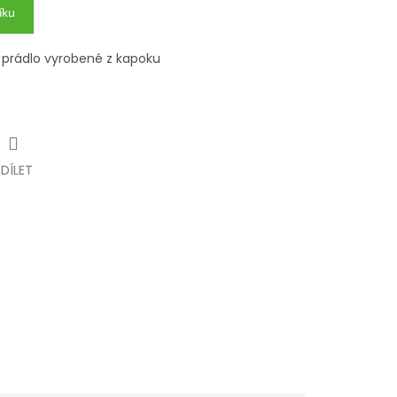
íku
 prádlo vyrobené z kapoku
SDÍLET