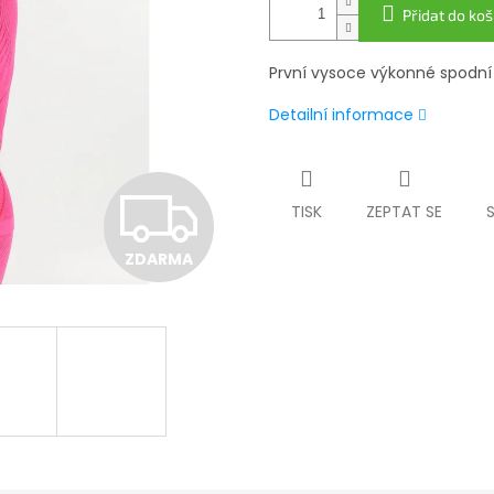
Přidat do koš
První vysoce výkonné spodní
Detailní informace
Z
TISK
ZEPTAT SE
ZDARMA
D
A
R