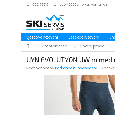
Přejít
602175516
sport2000smejkal@email.cz
na
obsah
Sjezdové lyžování
Běžecké lyžování
Sn
Domů
Zimní oblečení
Funkční prádlo
UYN EVOLUTYON UW m mediu
Průměrné
Neohodnoceno
Podrobnosti hodnocení
Značka
hodnocení
produktu
je
0,0
z
5
hvězdiček.