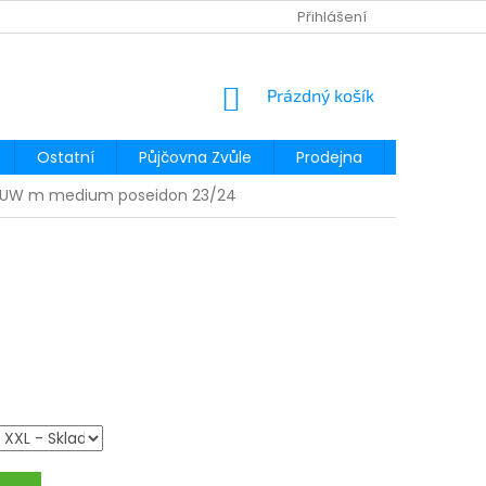
Přihlášení
NÁKUPNÍ
Prázdný košík
KOŠÍK
Ostatní
Půjčovna Zvůle
Prodejna
Půjčovna
UW m medium poseidon 23/24