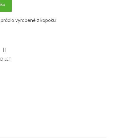
íku
 prádlo vyrobené z kapoku
SDÍLET