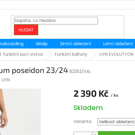
HLEDAT
owboarding
Skialp
Zimní oblečení
Letní oblečení
1. funkční sací vrstva
Funkční kalhoty
UYN EVOLUTYON 
m poseidon 23/24
82352/XXL
:
UYN
2 390 Kč
/ ks
Měrná
Skladem
cena:
Varianta