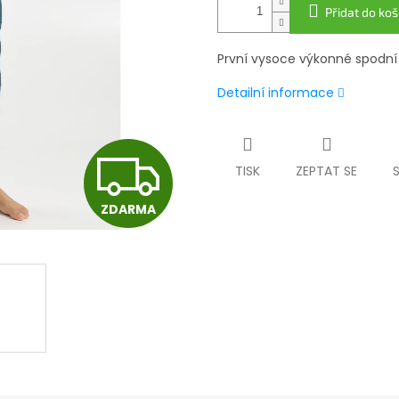
Přidat do koš
První vysoce výkonné spodní
Detailní informace
Z
TISK
ZEPTAT SE
ZDARMA
D
A
R