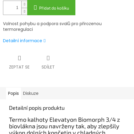
Přidat do košíku
Volnost pohybu a podpora svalů pro přirozenou
termoregulaci
Detailní informace
ZEPTAT SE
SDÍLET
Popis
Diskuze
Detailní popis produktu
Termo kalhoty Elevatyon Biomorph 3/4 z
biovlákna jsou navrženy tak, aby zlepšily
výkon dolních končetin v chladných