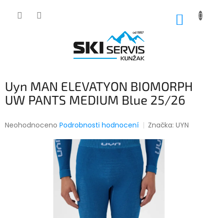
Přejít
na
NÁKUP
obsah
KOŠÍK
Uyn MAN ELEVATYON BIOMORPH
UW PANTS MEDIUM Blue 25/26
Průměrné
Neohodnoceno
Podrobnosti hodnocení
Značka:
UYN
hodnocení
produktu
je
0,0
z
5
hvězdiček.