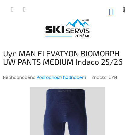
Přejít
na
NÁKUP
obsah
KOŠÍK
Uyn MAN ELEVATYON BIOMORPH
UW PANTS MEDIUM Indaco 25/26
Průměrné
Neohodnoceno
Podrobnosti hodnocení
Značka:
UYN
hodnocení
produktu
je
0,0
z
5
hvězdiček.