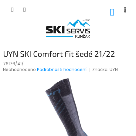
Přejít
na
NÁKUP
obsah
KOŠÍK
UYN SKI Comfort Fit šedé 21/22
76176/41/
Průměrné
Neohodnoceno
Podrobnosti hodnocení
Značka:
UYN
hodnocení
produktu
je
0,0
z
5
hvězdiček.