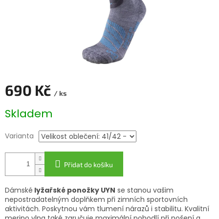
690 Kč
/ ks
Měrná
Skladem
cena:
Varianta
Přidat do košíku
Dámské
lyžařské ponožky UYN
se stanou vašim
nepostradatelným doplňkem při zimních sportovních
aktivitách. Poskytnou vám tlumení nárazů i stabilitu. Kvalitní
merino vlna také zaručuje maximální pohodlí při nošení a