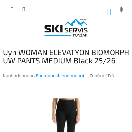
Přejít
na
NÁKUP
obsah
KOŠÍK
Uyn WOMAN ELEVATYON BIOMORPH
UW PANTS MEDIUM Black 25/26
Průměrné
Neohodnoceno
Podrobnosti hodnocení
Značka:
UYN
hodnocení
produktu
je
0,0
z
5
hvězdiček.