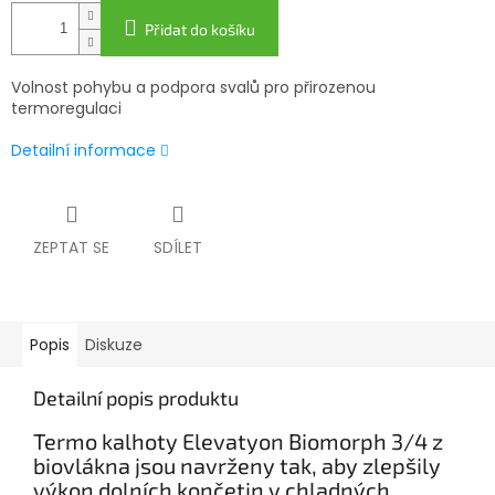
Přidat do košíku
Volnost pohybu a podpora svalů pro přirozenou
termoregulaci
Detailní informace
ZEPTAT SE
SDÍLET
Popis
Diskuze
Detailní popis produktu
Termo kalhoty Elevatyon Biomorph 3/4 z
biovlákna jsou navrženy tak, aby zlepšily
výkon dolních končetin v chladných