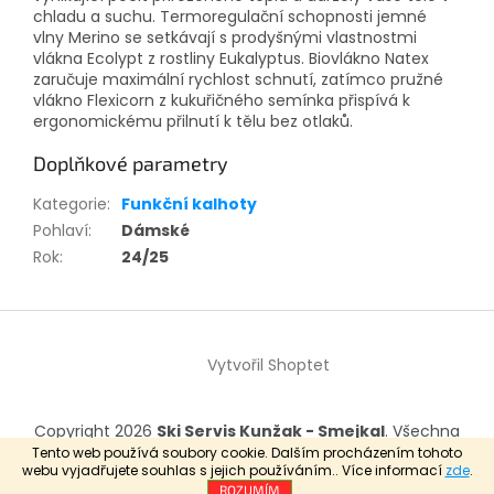
chladu a suchu. Termoregulační schopnosti jemné
vlny Merino se setkávají s prodyšnými vlastnostmi
vlákna Ecolypt z rostliny Eukalyptus. Biovlákno Natex
zaručuje maximální rychlost schnutí, zatímco pružné
vlákno Flexicorn z kukuřičného semínka přispívá k
ergonomickému přilnutí k tělu bez otlaků.
Doplňkové parametry
Kategorie
:
Funkční kalhoty
Pohlaví
:
Dámské
Rok
:
24/25
Z
á
Vytvořil Shoptet
p
a
t
Copyright 2026
Ski Servis Kunžak - Smejkal
. Všechna
í
práva vyhrazena.
Tento web používá soubory cookie. Dalším procházením tohoto
webu vyjadřujete souhlas s jejich používáním.. Více informací
zde
.
ROZUMÍM