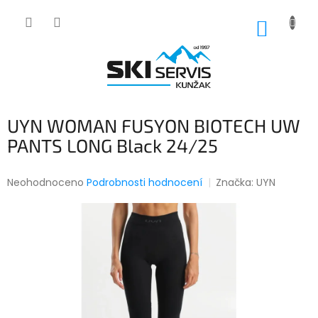
Přejít
na
NÁKUP
obsah
KOŠÍK
UYN WOMAN FUSYON BIOTECH UW
PANTS LONG Black 24/25
Průměrné
Neohodnoceno
Podrobnosti hodnocení
Značka:
UYN
hodnocení
produktu
je
0,0
z
5
hvězdiček.