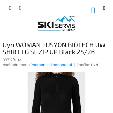
Přejít
na
NÁKUP
obsah
KOŠÍK
Uyn WOMAN FUSYON BIOTECH UW
SHIRT LG SL ZIP UP Black 25/26
88712/S-M
Průměrné
Neohodnoceno
Podrobnosti hodnocení
Značka:
UYN
hodnocení
produktu
je
0,0
z
5
hvězdiček.