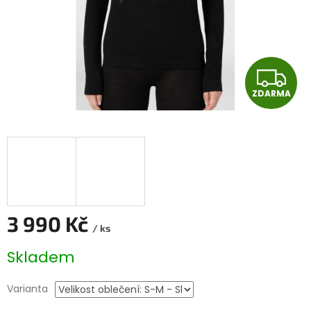
Z
ZDARMA
D
A
R
M
A
3 990 Kč
/ ks
Měrná
Skladem
cena:
Varianta