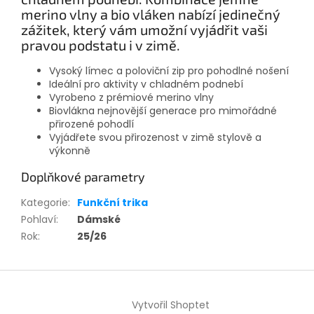
merino vlny a bio vláken nabízí jedinečný
zážitek, který vám umožní vyjádřit vaši
pravou podstatu i v zimě.
Vysoký límec a poloviční zip pro pohodlné nošení
Ideální pro aktivity v chladném podnebí
Vyrobeno z prémiové merino vlny
Biovlákna nejnovější generace pro mimořádné
přirozené pohodlí
Vyjádřete svou přirozenost v zimě stylově a
výkonně
Doplňkové parametry
Kategorie
:
Funkční trika
Pohlaví
:
Dámské
Rok
:
25/26
Z
á
Vytvořil Shoptet
p