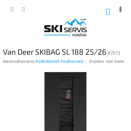
Přejít
na
NÁKUP
obsah
KOŠÍK
Van Deer SKIBAG SL 188 25/26
87572
Průměrné
Neohodnoceno
Podrobnosti hodnocení
Značka:
Van Deer
hodnocení
produktu
je
0,0
z
5
hvězdiček.