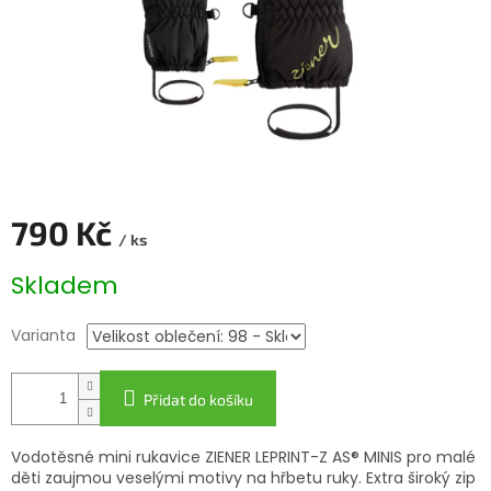
790 Kč
/ ks
Měrná
Skladem
cena:
Varianta
Přidat do košíku
Vodotěsné mini rukavice ZIENER LEPRINT-Z AS® MINIS pro malé
děti zaujmou veselými motivy na hřbetu ruky. Extra široký zip