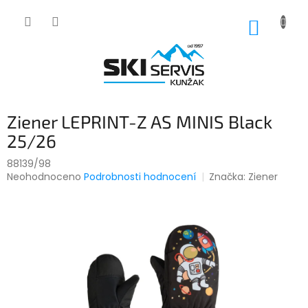
Přejít
na
NÁKUP
obsah
KOŠÍK
Ziener LEPRINT-Z AS MINIS Black
25/26
88139/98
Průměrné
Neohodnoceno
Podrobnosti hodnocení
Značka:
Ziener
hodnocení
produktu
je
0,0
z
5
hvězdiček.