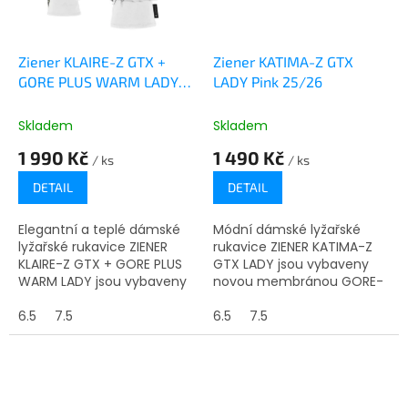
Ziener KLAIRE-Z GTX +
Ziener KATIMA-Z GTX
GORE PLUS WARM LADY
LADY Pink 25/26
25/26
Skladem
Skladem
1 990 Kč
1 490 Kč
/ ks
/ ks
DETAIL
DETAIL
Elegantní a teplé dámské
Módní dámské lyžařské
lyžařské rukavice ZIENER
rukavice ZIENER KATIMA-Z
KLAIRE-Z GTX + GORE PLUS
GTX LADY jsou vybaveny
WARM LADY jsou vybaveny
novou membránou GORE-
novou membránou GORE-
TEX ePE, díky které jsou
TEX ePE, díky které jsou
6.5
7.5
trvale voděodolné,
6.5
7.5
trvale voděodolné,
větruodolné a prodyšné.
větruodolné a...
Inovativní...