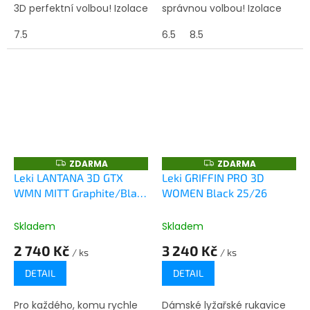
3D perfektní volbou! Izolace
správnou volbou! Izolace
Primaloft® Gold zajišťuje
Primaloft® Gold dodává
extra teplou rukavici.
7.5
rukavici extra hřejivý pocit.
6.5
8.5
Kombinace prémiové kozí...
Kombinace prémiové kozí...
ZDARMA
ZDARMA
Z
Z
D
D
Leki LANTANA 3D GTX
Leki GRIFFIN PRO 3D
A
A
WMN MITT Graphite/Black
WOMEN Black 25/26
R
R
M
M
25/26
A
A
Skladem
Skladem
2 740 Kč
3 240 Kč
/ ks
/ ks
DETAIL
DETAIL
Pro každého, komu rychle
Dámské lyžařské rukavice