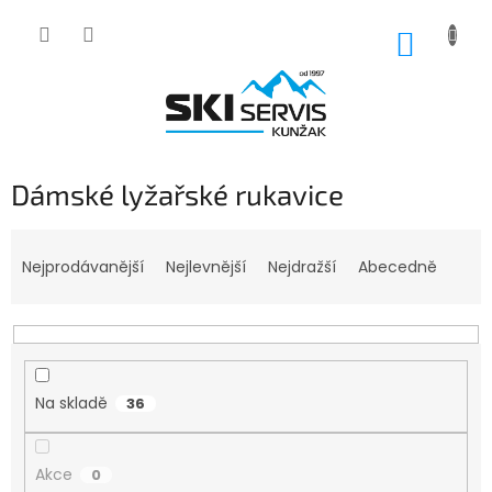
Přejít
na
NÁKUP
obsah
KOŠÍK
Dámské lyžařské rukavice
Ř
a
Nejprodávanější
Nejlevnější
Nejdražší
Abecedně
z
e
n
í
p
Na skladě
36
r
o
d
Akce
0
u