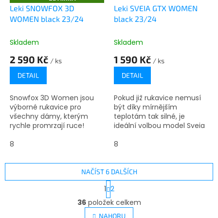
D
Leki SNOWFOX 3D
Leki SVEIA GTX WOMEN
A
WOMEN black 23/24
black 23/24
R
M
A
Skladem
Skladem
2 590 Kč
1 590 Kč
/ ks
/ ks
DETAIL
DETAIL
Snowfox 3D Women jsou
Pokud již rukavice nemusí
výborné rukavice pro
být díky mírnějším
všechny dámy, kterým
teplotám tak silné, je
rychle promrzají ruce!
ideální volbou model Sveia
GTX Women.
8
8
NAČÍST 6 DALŠÍCH
S
1
2
t
O
r
36
položek celkem
v
á
l
NAHORU
n