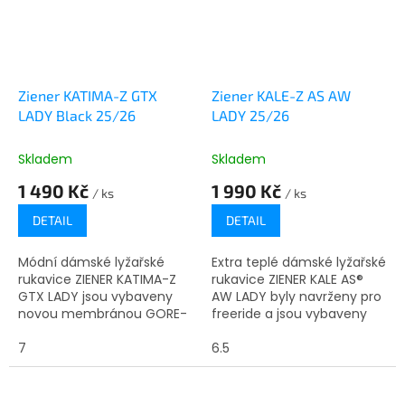
Ziener KATIMA-Z GTX
Ziener KALE-Z AS AW
LADY Black 25/26
LADY 25/26
Skladem
Skladem
1 490 Kč
1 990 Kč
/ ks
/ ks
DETAIL
DETAIL
Módní dámské lyžařské
Extra teplé dámské lyžařské
rukavice ZIENER KATIMA-Z
rukavice ZIENER KALE AS®
GTX LADY jsou vybaveny
AW LADY byly navrženy pro
novou membránou GORE-
freeride a jsou vybaveny
TEX ePE, díky které jsou
voděodolnou, větruodolnou
trvale voděodolné,
7
membránou ZIENER
6.5
větruodolné a prodyšné.
AQUASHIELD®, která
Inovativní...
udržuje...