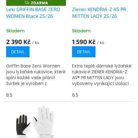
o
ZDARMA
Z
D
d
Leki GRIFFIN BASE ZERO
Ziener KENDRIA-Z AS PR
A
u
WOMEN Black 25/26
MITTEN LADY 25/26
R
M
k
A
t
Skladem
Skladem
ů
2 390 Kč
1 590 Kč
/ ks
/ ks
DETAIL
DETAIL
Griffin Base Zero Women
Extra teplé dámské lyžařské
jsou lyžařské rukavice, které
rukavice ZIENER KENDRIA-Z
splní každé vaše přání!
AS® PR MITTEN LADY jsou
Svršek je vyroben z
vybaveny vynikající izolací
vodoodpudivého softshellu
PrimaLoft® Gold pro
a prémiové kozí kůže, dlaň
8.5
obzvláště chladné dny.
6.5
je vyrobena z ultra měkké...
Membrána ZIENER
AQUASHIELD®...