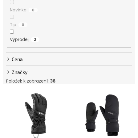
k
Novinka
t
0
ů
Tip
0
Výprodej
2
Cena
Značky
Položek k zobrazení:
36
V
ý
p
i
s
p
r