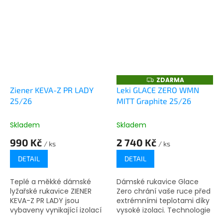
studené ruce...
ZDARMA
Z
D
Ziener KEVA-Z PR LADY
Leki GLACE ZERO WMN
A
25/26
MITT Graphite 25/26
R
M
A
Skladem
Skladem
990 Kč
2 740 Kč
/ ks
/ ks
DETAIL
DETAIL
Teplé a měkké dámské
Dámské rukavice Glace
lyžařské rukavice ZIENER
Zero chrání vaše ruce před
KEVA-Z PR LADY jsou
extrémními teplotami díky
vybaveny vynikající izolací
vysoké izolaci. Technologie
PrimaLoft® Gold. Rukavice
SOFT-TEX® činí rukavice