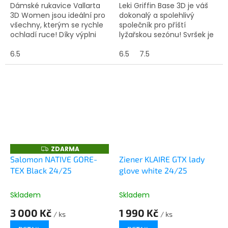
Dámské rukavice Vallarta
Leki Griffin Base 3D je váš
3D Women jsou ideální pro
dokonalý a spolehlivý
všechny, kterým se rychle
společník pro příští
ochladí ruce! Díky výplni
lyžařskou sezónu! Svršek je
Primaloft® Gold jsou
vyroben ze softshellu, kozí
rukavice mimořádně teplé.
6.5
kůže a neoprenu, dlaň je
6.5
7.5
rovněž vyrobena ze...
ZDARMA
Z
D
Salomon NATIVE GORE-
Ziener KLAIRE GTX lady
A
TEX Black 24/25
glove white 24/25
R
M
A
Skladem
Skladem
3 000 Kč
1 990 Kč
/ ks
/ ks