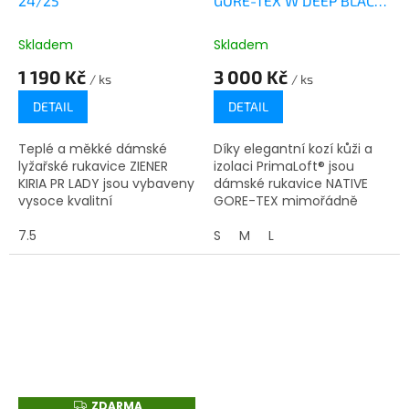
24/25
GORE-TEX W DEEP BLACK
M
24/25
A
Skladem
Skladem
1 190 Kč
3 000 Kč
/ ks
/ ks
DETAIL
DETAIL
Teplé a měkké dámské
Díky elegantní kozí kůži a
lyžařské rukavice ZIENER
izolaci PrimaLoft® jsou
KIRIA PR LADY jsou vybaveny
dámské rukavice NATIVE
vysoce kvalitní
GORE-TEX mimořádně
recyklovanou výplní
pohodlné, stylové, teplé... A
PrimaLoft® Gold. Rukavice
7.5
nyní i nepromokavé díky
S
M
L
jsou obzvláště pohodlné na
vrstvě GORE-TEX, která...
nošení a vodě...
ZDARMA
Z