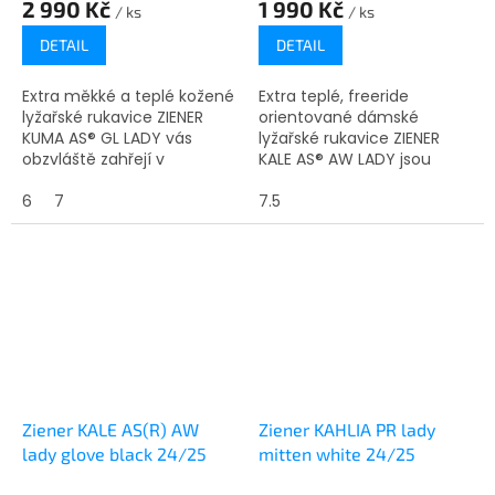
2 990 Kč
1 990 Kč
/ ks
/ ks
DETAIL
DETAIL
Extra měkké a teplé kožené
Extra teplé, freeride
lyžařské rukavice ZIENER
orientované dámské
KUMA AS® GL LADY vás
lyžařské rukavice ZIENER
obzvláště zahřejí v
KALE AS® AW LADY jsou
chladných dnech na
vybaveny voděodolnou a
sjezdovce díky hřejivé
6
7
větruodolnou membránou
7.5
fleecové podšívce a izolaci
ZIENER AQUASHIELD®, která
G-LOFT®. Díky...
zajišťuje teplé a...
Ziener KALE AS(R) AW
Ziener KAHLIA PR lady
lady glove black 24/25
mitten white 24/25