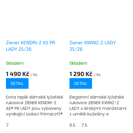
Ziener KENDRI-Z AS PR
Ziener KWINZ-Z LADY
LADY 25/26
25/26
Skladem
Skladem
1 490 Kč
1 290 Kč
/ ks
/ ks
DETAIL
DETAIL
Extra teplé dámské lyžařské
Elegantní dámské lyžařské
rukavice ZIENER KENDRI-Z
rukavice ZIENER KWINZ-Z
AS® PR LADY jsou vybaveny
LADY s širokými manžetami
vynikající izolací PrimaLoft®
z umělé kožešiny a
Gold pro obzvláště chladné
ozdobnými švy mají zcela
dny. Membrána ZIENER
7
jedinečný vzhled. Velmi
6.5
7.5
AQUASHIELD® se svými...
měkká výplň udržuje