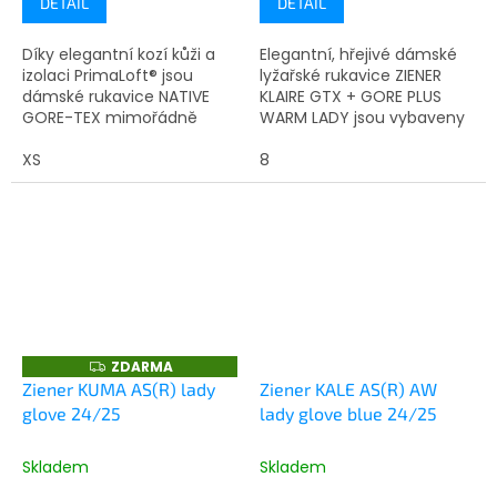
DETAIL
DETAIL
Díky elegantní kozí kůži a
Elegantní, hřejivé dámské
izolaci PrimaLoft® jsou
lyžařské rukavice ZIENER
dámské rukavice NATIVE
KLAIRE GTX + GORE PLUS
GORE-TEX mimořádně
WARM LADY jsou vybaveny
pohodlné, stylové, teplé... A
membránou GORE-TEX s
nyní i nepromokavé díky
XS
technologií Gore plus warm
8
vrstvě GORE-TEX, která...
a jsou tedy trvale
voděodolné,...
ZDARMA
Z
D
Ziener KUMA AS(R) lady
Ziener KALE AS(R) AW
A
glove 24/25
lady glove blue 24/25
R
M
A
Skladem
Skladem