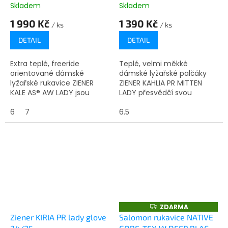
Skladem
Skladem
1 990 Kč
1 390 Kč
/ ks
/ ks
DETAIL
DETAIL
Extra teplé, freeride
Teplé, velmi měkké
orientované dámské
dámské lyžařské palčáky
lyžařské rukavice ZIENER
ZIENER KAHLIA PR MITTEN
KALE AS® AW LADY jsou
LADY přesvědčí svou
vybaveny voděodolnou a
hřejivou plyšovou
větruodolnou membránou
6
7
podšívkou a novou
6.5
ZIENER AQUASHIELD®, která
technologií PrimaLoft®
zajišťuje teplé a...
CROSS CORE™: Revoluční
izolační...
ZDARMA
Z
D
Ziener KIRIA PR lady glove
Salomon rukavice NATIVE
A
R