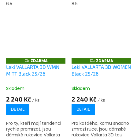
nabízejí mimořádný
6.5
nepromokavými,
8.5
komfort a voděodolný a
prodyšnými a mimořádně
větruodolný...
měkkými....
ZDARMA
ZDARMA
Z
Z
D
D
Leki VALLARTA 3D WMN
Leki VALLARTA 3D WOMEN
A
A
MITT Black 25/26
Black 25/26
R
R
M
M
A
A
Skladem
Skladem
2 240 Kč
2 240 Kč
/ ks
/ ks
DETAIL
DETAIL
Pro ty, kteří mají tendenci
Pro každého, komu snadno
rychle promrzat, jsou
zmrazí ruce, jsou dámské
dámské rukavice Vallarta
rukavice Vallarta 3D tou