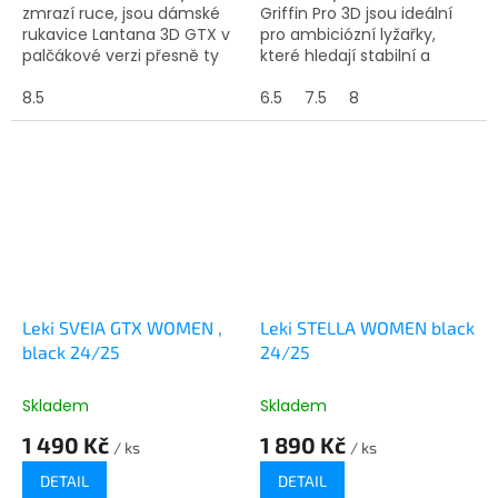
zmrazí ruce, jsou dámské
Griffin Pro 3D jsou ideální
rukavice Lantana 3D GTX v
pro ambiciózní lyžařky,
palčákové verzi přesně ty
které hledají stabilní a
pravé! Díky kanálkům na
ochranné rukavice, protože
prstech máte v rukavici
8.5
v sobě spojují některé
6.5
7.5
8
dobrý úchop a zároveň...
vlastnosti závodních...
Leki SVEIA GTX WOMEN ,
Leki STELLA WOMEN black
black 24/25
24/25
Skladem
Skladem
1 490 Kč
1 890 Kč
/ ks
/ ks
DETAIL
DETAIL