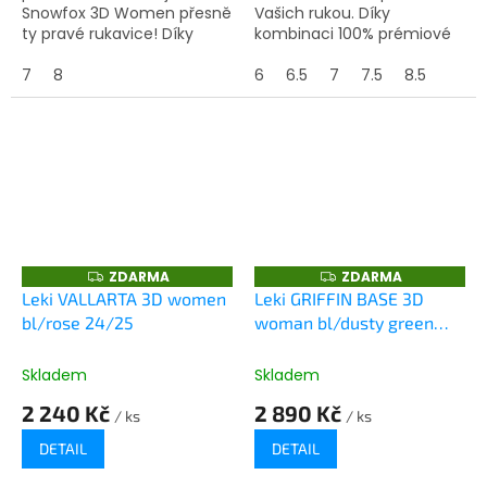
Snowfox 3D Women přesně
Vašich rukou. Díky
ty pravé rukavice! Díky
kombinaci 100% prémiové
výplni Primaloft® jsou
kozí kůže a softshellu na
rukavice extra teplé.
7
8
vnější straně se pohodlné
6
6.5
7
7.5
8.5
Softshell a Micro TC na
nosí. Dlaň z extrémně
vnější...
měkké ovčí kůže...
ZDARMA
ZDARMA
Z
Z
D
D
Leki VALLARTA 3D women
Leki GRIFFIN BASE 3D
A
A
bl/rose 24/25
woman bl/dusty green
R
R
M
M
24/25
A
A
Skladem
Skladem
2 240 Kč
2 890 Kč
/ ks
/ ks
DETAIL
DETAIL